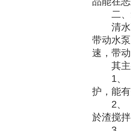
品能在恶
二、结
清水离
带动水泵
速，带动
其主要
1、 
护，能有
2、 
於渣搅拌
3、 