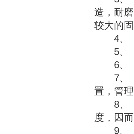
造，耐磨
较大的固
4、 
5、 
6、 
7、 
置，管理
8、 
度，因而
9、 