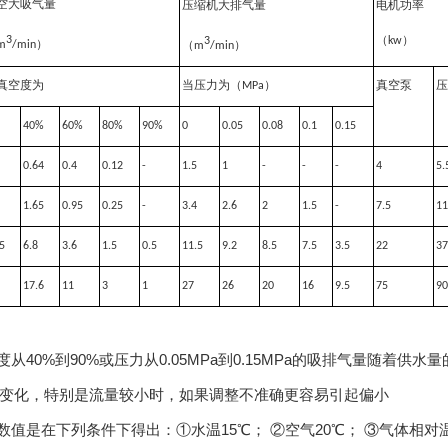
空
大吸气量
压缩机大排气量
电机功率
3
3
（
kw
）
m
/min
）
（
m
/min
）
真空度为
当压力为（
MPa
）
真空泵
压
40%
60%
80%
90%
0
0.05
0.08
0.1
0.15
0.64
0.4
0.12
-
1.5
1
-
-
-
4
5.
1.65
0.95
0.25
-
3.4
2.6
2
1.5
-
7.5
11
5
6.8
3.6
1.5
0.5
11.5
9.2
8.5
7.5
3.5
22
37
17.6
11
3
1
27
26
20
16
9.5
75
90
度从40%到90%或压力从0.05MPa到0.15MPa的吸排气量随着
变化，特别是流量较小时，如果调整不准确更容易引起偏小
数值是在下列条件下得出：①水温15℃； ②空气20℃； ③气体相对温度7