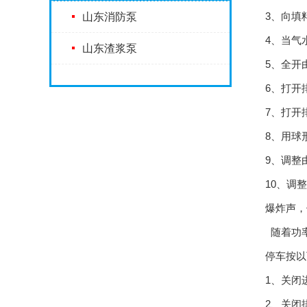
3、向填
山东消防泵
4、当气
山东渣浆泵
5、全开
6、打开
7、打开
8、用球
9、调整
10、调
爆炸声，
随着功率
停车按以
1、关闭
2、关闭