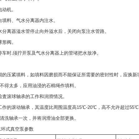
电动机。
向填料、气水分离器内注水。
水分离器溢水管停止向外溢水后，关闭向泵注水管路。
球形阀。
停车时.须拧开泵及气水分离器上的管堵把水放净。
期的压紧填料，如填料因磨损而不能保证所需要的密封性时，应换新
不得太多，应用油浸的石棉绳作填料。
检査滚球轴承的工作和润滑情况。
工作的滚动轴承，其温度比周围温度高15℃-20℃，高不允许超过55℃
清洗轴承一次，并将润滑油全部更换。
水环式真空泵参数