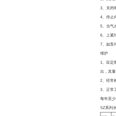
3、关闭
4、停止
5、当气
6、上紧
7、如泵
维护
1、应定
出，其量
2、经常
3、正常
每年至少
SZ系列