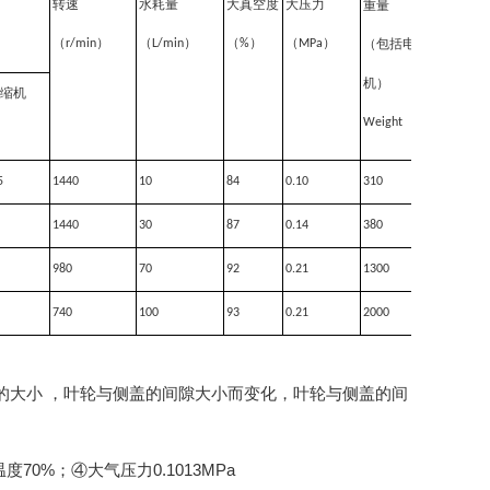
转速
水耗量
大真空度
大压力
重量
（
r/min
）
（
L/min
）
（
%
）
（
MPa
）
（包括电
机）
缩机
Weight
5
1440
10
84
0.10
310
1440
30
87
0.14
380
980
70
92
0.21
1300
740
100
93
0.21
2000
供水量的大小 ，叶轮与侧盖的间隙大小而变化，叶轮与侧盖的间
0%；④大气压力0.1013MPa