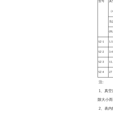
型号
真
（
当
0%
SZ-1
1.5
SZ-2
3.4
SZ-3
11.
SZ-4
27
注:
1、真空
隙大小而
2、表内