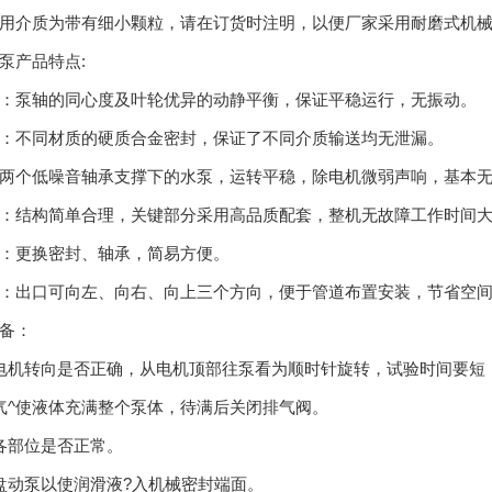
用介质为带有细小颗粒，请在订货时注明，以便厂家采用耐磨式机
泵产品特点:
：泵轴的同心度及叶轮优异的动静平衡，保证平稳运行，无振动。
：不同材质的硬质合金密封，保证了不同介质输送均无泄漏。
两个低噪音轴承支撑下的水泵，运转平稳，除电机微弱声响，基本
：结构简单合理，关键部分采用高品质配套，整机无故障工作时间
：更换密封、轴承，简易方便。
：出口可向左、向右、向上三个方向，便于管道布置安装，节省空
备：
电机转向是否正确，从电机顶部往泵看为顺时针旋转，试验时间要短
气^使液体充满整个泵体，待满后关闭排气阀。
各部位是否正常。
盘动泵以使润滑液?入机械密封端面。