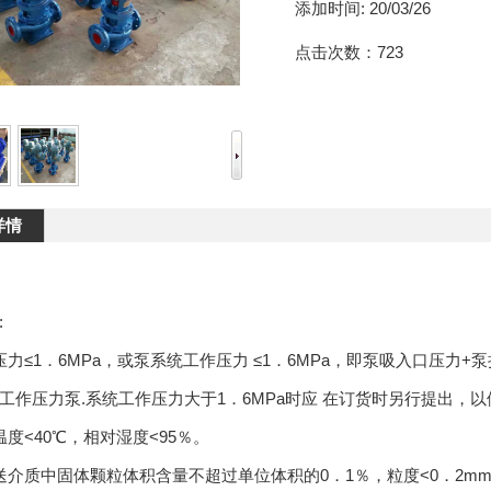
添加时间:
20/03/26
点击次数：
723
详情
:
压力≤1．6MPa，或泵系统工作压力 ≤1．6MPa，即泵吸入口压力+泵
工作压力泵.系统工作压力大于1．6MPa时应 在订货时另行提出
温度<40℃，相对湿度<95％。
送介质中固体颗粒体积含量不超过单位体积的0．1％，粒度<0．2m