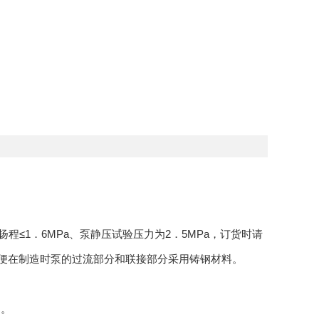
扬程≤1．6MPa、泵静压试验压力为2．5MPa，订货时请
，以便在制造时泵的过流部分和联接部分采用铸钢材料。
m。