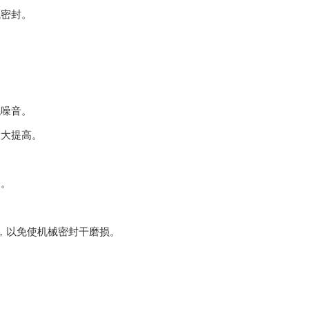
械密封。
无噪音。
大大提高。
间。
，以免使机械密封干磨损。