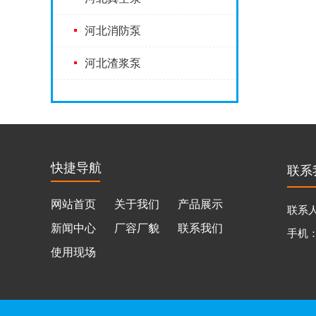
河北消防泵
河北渣浆泵
快捷导航
联系
网站首页
关于我们
产品展示
联系
新闻中心
厂容厂貌
联系我们
手机
使用现场