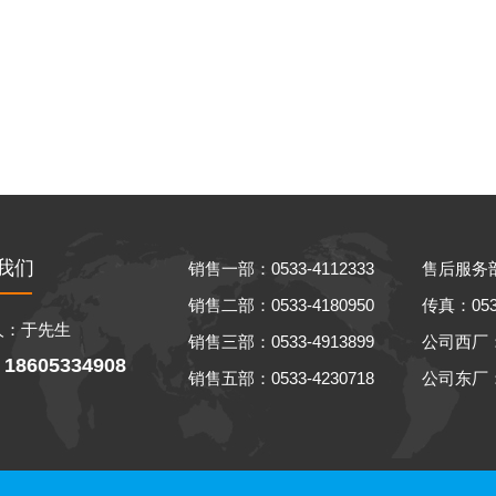
我们
销售一部：0533-4112333
售后服务部：
销售二部：0533-4180950
传真：0533
人：于先生
销售三部：0533-4913899
公司西厂
18605334908
：
销售五部：0533-4230718
公司东厂