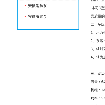
安徽消防泵
本司D型
品质量的
安徽渣浆泵
二、多级
1、水力
2、泵运
3、轴封
4、轴为
三、多级
流量：6.3
扬程：13
功率：2.