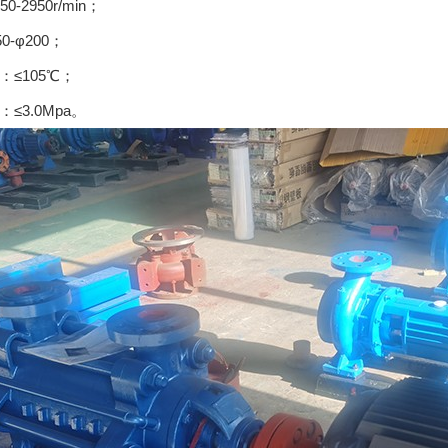
0-2950r/min；
0-φ200；
：≤105℃；
≤3.0Mpa。