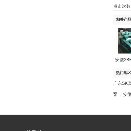
点击次数
相关产
安徽2B
热门地
广东SK
泵
，
安