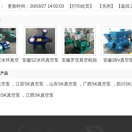
：
更新时间：20/03/27 14:02:03 【
打印此页
】 【
关闭
】
【返回
品
E水环真空
安徽SZ水环真空泵
安徽罗茨真空机组
安徽2BV真空
泵
区产品
真空泵
，
江苏SK真空泵
，
山东SK真空泵
，
广西SK真空泵
，
四川S
徽SK真空泵
，
江西SK真空泵